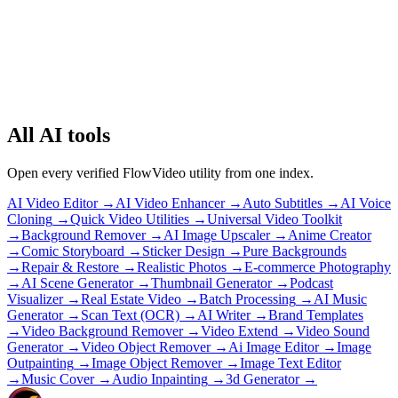
All AI tools
Open every verified FlowVideo utility from one index.
AI Video Editor
→
AI Video Enhancer
→
Auto Subtitles
→
AI Voice
Cloning
→
Quick Video Utilities
→
Universal Video Toolkit
→
Background Remover
→
AI Image Upscaler
→
Anime Creator
→
Comic Storyboard
→
Sticker Design
→
Pure Backgrounds
→
Repair & Restore
→
Realistic Photos
→
E-commerce Photography
→
AI Scene Generator
→
Thumbnail Generator
→
Podcast
Visualizer
→
Real Estate Video
→
Batch Processing
→
AI Music
Generator
→
Scan Text (OCR)
→
AI Writer
→
Brand Templates
→
Video Background Remover
→
Video Extend
→
Video Sound
Generator
→
Video Object Remover
→
Ai Image Editor
→
Image
Outpainting
→
Image Object Remover
→
Image Text Editor
→
Music Cover
→
Audio Inpainting
→
3d Generator
→