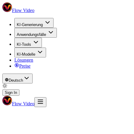
Flow Video
KI-Generierung
Anwendungsfälle
KI-Tools
KI-Modelle
Lösungen
Preise
Deutsch
Sign In
Flow Video