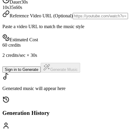
Dauer
30
s
10s
35s
60s
Reference Video URL (Optional)
Paste a video URL to match the music style
Estimated Cost
60
credits
2
credits/sec
×
30
s
Sign in to Generate
Generate Music
Generated music will appear here
Generation History