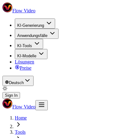
Flow Video
KI-Generierung
Anwendungsfälle
KI-Tools
KI-Modelle
Lösungen
Preise
Deutsch
Sign In
Flow Video
Home
Tools