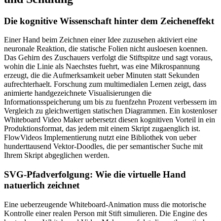
Die kognitive Wissenschaft hinter dem Zeicheneffekt
Einer Hand beim Zeichnen einer Idee zuzusehen aktiviert eine
neuronale Reaktion, die statische Folien nicht ausloesen koennen.
Das Gehirn des Zuschauers verfolgt die Stiftspitze und sagt voraus,
wohin die Linie als Naechstes fuehrt, was eine Mikrospannung
erzeugt, die die Aufmerksamkeit ueber Minuten statt Sekunden
aufrechterhaelt. Forschung zum multimedialen Lernen zeigt, dass
animierte handgezeichnete Visualisierungen die
Informationsspeicherung um bis zu fuenfzehn Prozent verbessern im
Vergleich zu gleichwertigen statischen Diagrammen. Ein kostenloser
Whiteboard Video Maker uebersetzt diesen kognitiven Vorteil in ein
Produktionsformat, das jedem mit einem Skript zugaenglich ist.
FlowVideos Implementierung nutzt eine Bibliothek von ueber
hunderttausend Vektor-Doodles, die per semantischer Suche mit
Ihrem Skript abgeglichen werden.
SVG-Pfadverfolgung: Wie die virtuelle Hand
natuerlich zeichnet
Eine ueberzeugende Whiteboard-Animation muss die motorische
Kontrolle einer realen Person mit Stift simulieren. Die Engine des