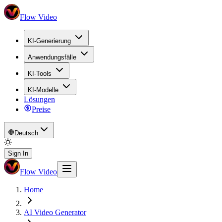
Flow Video
KI-Generierung
Anwendungsfälle
KI-Tools
KI-Modelle
Lösungen
Preise
Deutsch
Sign In
Flow Video
Home
AI Video Generator