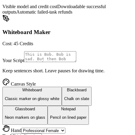
Visible model and credit cost
Downloadable successful
outputs
Automatic failed-task refunds
Whiteboard Maker
Cost:
45
Credits
Your Script
Keep sentences short. Leave pauses for drawing time.
Canvas Style
Whiteboard
Blackboard
Classic marker on glossy white
Chalk on slate
Glassboard
Notepad
Neon markers on glass
Pencil on lined paper
Hand