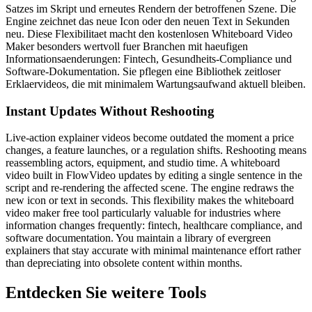
Satzes im Skript und erneutes Rendern der betroffenen Szene. Die
Engine zeichnet das neue Icon oder den neuen Text in Sekunden
neu. Diese Flexibilitaet macht den kostenlosen Whiteboard Video
Maker besonders wertvoll fuer Branchen mit haeufigen
Informationsaenderungen: Fintech, Gesundheits-Compliance und
Software-Dokumentation. Sie pflegen eine Bibliothek zeitloser
Erklaervideos, die mit minimalem Wartungsaufwand aktuell bleiben.
Instant Updates Without Reshooting
Live-action explainer videos become outdated the moment a price
changes, a feature launches, or a regulation shifts. Reshooting means
reassembling actors, equipment, and studio time. A whiteboard
video built in FlowVideo updates by editing a single sentence in the
script and re-rendering the affected scene. The engine redraws the
new icon or text in seconds. This flexibility makes the whiteboard
video maker free tool particularly valuable for industries where
information changes frequently: fintech, healthcare compliance, and
software documentation. You maintain a library of evergreen
explainers that stay accurate with minimal maintenance effort rather
than depreciating into obsolete content within months.
Entdecken Sie weitere Tools