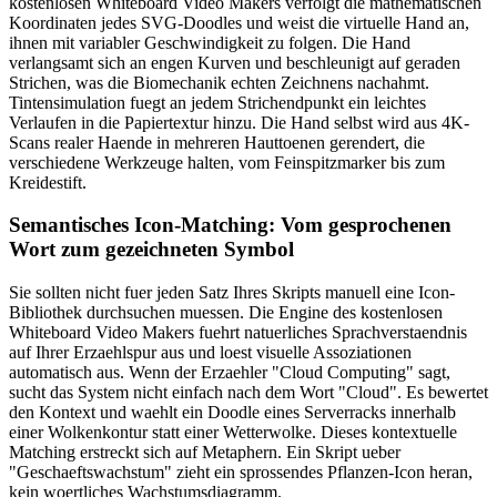
kostenlosen Whiteboard Video Makers verfolgt die mathematischen
Koordinaten jedes SVG-Doodles und weist die virtuelle Hand an,
ihnen mit variabler Geschwindigkeit zu folgen. Die Hand
verlangsamt sich an engen Kurven und beschleunigt auf geraden
Strichen, was die Biomechanik echten Zeichnens nachahmt.
Tintensimulation fuegt an jedem Strichendpunkt ein leichtes
Verlaufen in die Papiertextur hinzu. Die Hand selbst wird aus 4K-
Scans realer Haende in mehreren Hauttoenen gerendert, die
verschiedene Werkzeuge halten, vom Feinspitzmarker bis zum
Kreidestift.
Semantisches Icon-Matching: Vom gesprochenen
Wort zum gezeichneten Symbol
Sie sollten nicht fuer jeden Satz Ihres Skripts manuell eine Icon-
Bibliothek durchsuchen muessen. Die Engine des kostenlosen
Whiteboard Video Makers fuehrt natuerliches Sprachverstaendnis
auf Ihrer Erzaehlspur aus und loest visuelle Assoziationen
automatisch aus. Wenn der Erzaehler "Cloud Computing" sagt,
sucht das System nicht einfach nach dem Wort "Cloud". Es bewertet
den Kontext und waehlt ein Doodle eines Serverracks innerhalb
einer Wolkenkontur statt einer Wetterwolke. Dieses kontextuelle
Matching erstreckt sich auf Metaphern. Ein Skript ueber
"Geschaeftswachstum" zieht ein sprossendes Pflanzen-Icon heran,
kein woertliches Wachstumsdiagramm.