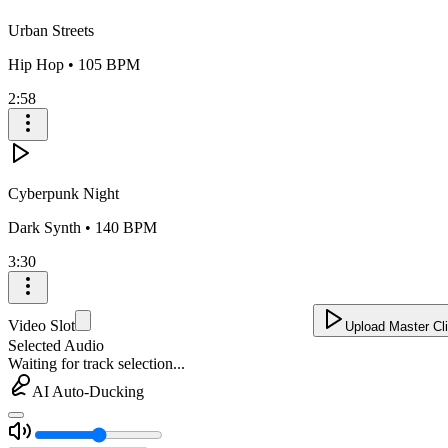
Urban Streets
Hip Hop
•
105
BPM
2:58
Cyberpunk Night
Dark Synth
•
140
BPM
3:30
Video Slot
Upload Master Cl
Selected Audio
Waiting for track selection...
AI Auto-Ducking