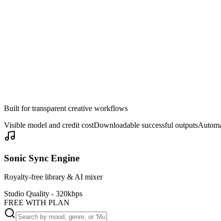
Erstellen
Built for transparent creative workflows
Visible model and credit cost
Downloadable successful outputs
Automat
Sonic Sync Engine
Royalty-free library & AI mixer
Studio Quality - 320kbps
FREE WITH PLAN