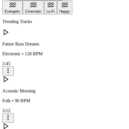
Energetic
Cinematic
Lo-Fi
Happy
Trending Tracks
Future Bass Dreams
Electronic
•
128
BPM
2:45
Acoustic Morning
Folk
•
90
BPM
3:12