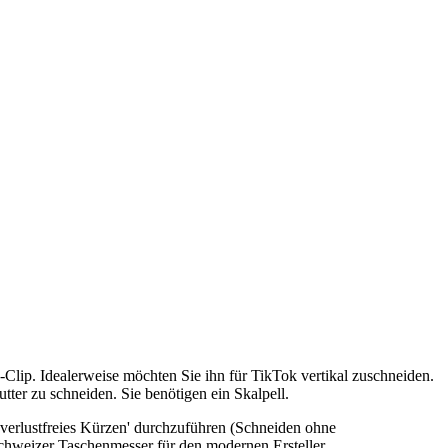
lip. Idealerweise möchten Sie ihn für TikTok vertikal zuschneiden.
tter zu schneiden. Sie benötigen ein Skalpell.
 'verlustfreies Kürzen' durchzuführen (Schneiden ohne
chweizer Taschenmesser für den modernen Ersteller.