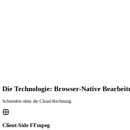
Die Technologie: Wenn Sie ein Video kürzen, encodieren die meisten 
Copying' durch. Wir kürzen einfach den Datenstrom am I-Frame. Das Er
3
Kollaborative Geschwindigkeit (Cloud)
Der Workflow: Eine Datei auf Ihrer Festplatte ist dort festgefahre
dasselbe Projekt öffnen, eine Anpassung vornehmen (z.B. einen Tippfeh
4
Sicherheit (Lokaler Modus)
Datenschutz: Für sensible MP4s (z.B. interne rechtliche Zoom-Anruf
wird niemals auf unsere Server hochgeladen. Es ist so sicher wie das
Die Technologie: Browser-Native Bearbeit
Schneiden ohne die Cloud-Rechnung.
Client-Side FFmpeg