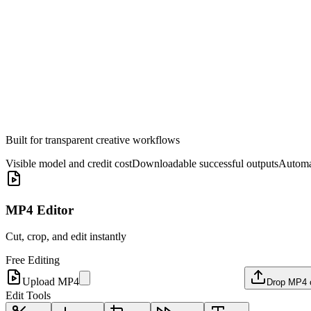
Erstellen
Built for transparent creative workflows
Visible model and credit cost
Downloadable successful outputs
Automat
MP4 Editor
Cut, crop, and edit instantly
Free Editing
Upload MP4
Drop MP4 o
Edit Tools