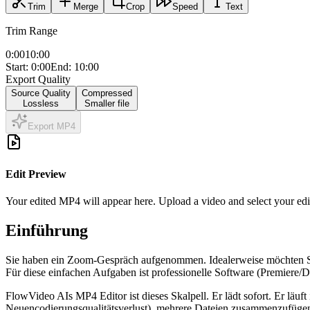
Trim
Merge
Crop
Speed
Text
Trim Range
0:00
10:00
Start:
0
:00
End:
10
:00
Export Quality
Source Quality
Compressed
Lossless
Smaller file
Export MP4
Edit Preview
Your edited MP4 will appear here. Upload a video and select your edit
Einführung
Sie haben ein Zoom-Gespräch aufgenommen. Idealerweise möchten Sie 
Für diese einfachen Aufgaben ist professionelle Software (Premiere/D
FlowVideo AIs MP4 Editor ist dieses Skalpell. Er lädt sofort. Er läuf
Neuencodierungsqualitätsverlust), mehrere Dateien zusammenzufügen,