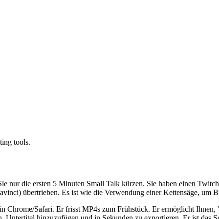
ing tools.
nur die ersten 5 Minuten Small Talk kürzen. Sie haben einen Twitch-C
avinci) übertrieben. Es ist wie die Verwendung einer Kettensäge, um Bu
t in Chrome/Safari. Er frisst MP4s zum Frühstück. Er ermöglicht Ihnen,
 Untertitel hinzuzufügen und in Sekunden zu exportieren. Er ist das S