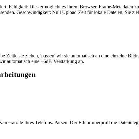
rt. Fähigkeit: Dies ermöglicht es Ihrem Browser, Frame-Metadaten z
nden. Geschwindigkeit: Null Upload-Zeit für lokale Dateien. Sie zieh
e Zeitleiste ziehen, 'passen' wir sie automatisch an eine einzelne Bi
 wir automatisch eine +6dB-Verstärkung an.
arbeitungen
merarolle Ihres Telefons. Parsen: Der Editor überprüft die Dateiinte