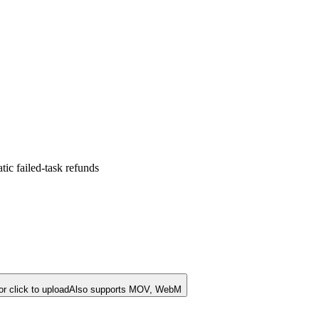
ic failed-task refunds
r click to upload
Also supports MOV, WebM