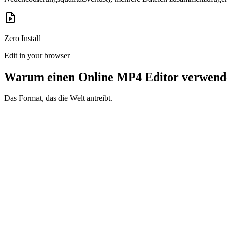
Zero Install
Edit in your browser
Warum einen Online MP4 Editor verwend
Das Format, das die Welt antreibt.
1
Universelle Kompatibilität (Keine Codecs)
Das Problem: 'Datei nicht unterstützt.' Codec-Hölle (HEVC vs H.264
konvertieren sie automatisch zu einem Standard MP4 H.264, damit sie 
2
Verlustfreie Operationen (Qualität)