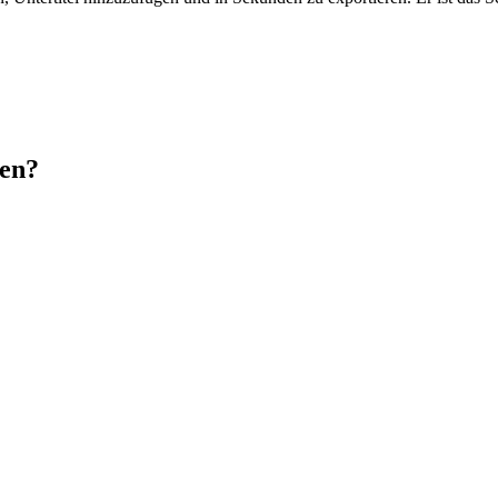
en?
). Die Lösung: Unser Editor hat eine integrierte Transcoding-Engine.
im Browser abgespielt wird. Sie müssen nicht wissen, was ein 'Containe