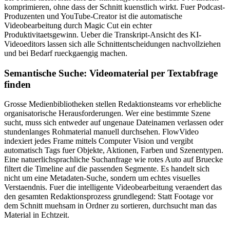
komprimieren, ohne dass der Schnitt kuenstlich wirkt. Fuer Podcast-
Produzenten und YouTube-Creator ist die automatische
Videobearbeitung durch Magic Cut ein echter
Produktivitaetsgewinn. Ueber die Transkript-Ansicht des KI-
Videoeditors lassen sich alle Schnittentscheidungen nachvollziehen
und bei Bedarf rueckgaengig machen.
Semantische Suche: Videomaterial per Textabfrage
finden
Grosse Medienbibliotheken stellen Redaktionsteams vor erhebliche
organisatorische Herausforderungen. Wer eine bestimmte Szene
sucht, muss sich entweder auf ungenaue Dateinamen verlassen oder
stundenlanges Rohmaterial manuell durchsehen. FlowVideo
indexiert jedes Frame mittels Computer Vision und vergibt
automatisch Tags fuer Objekte, Aktionen, Farben und Szenentypen.
Eine natuerlichsprachliche Suchanfrage wie rotes Auto auf Bruecke
filtert die Timeline auf die passenden Segmente. Es handelt sich
nicht um eine Metadaten-Suche, sondern um echtes visuelles
Verstaendnis. Fuer die intelligente Videobearbeitung veraendert das
den gesamten Redaktionsprozess grundlegend: Statt Footage vor
dem Schnitt muehsam in Ordner zu sortieren, durchsucht man das
Material in Echtzeit.