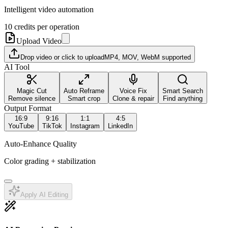
Intelligent video automation
10
credits per operation
Upload Video
Drop video or click to upload
MP4, MOV, WebM supported
AI Tool
Magic Cut
Auto Reframe
Voice Fix
Smart Search
Remove silence
Smart crop
Clone & repair
Find anything
Output Format
16:9
9:16
1:1
4:5
YouTube
TikTok
Instagram
LinkedIn
Auto-Enhance Quality
Color grading + stabilization
Apply AI Editing