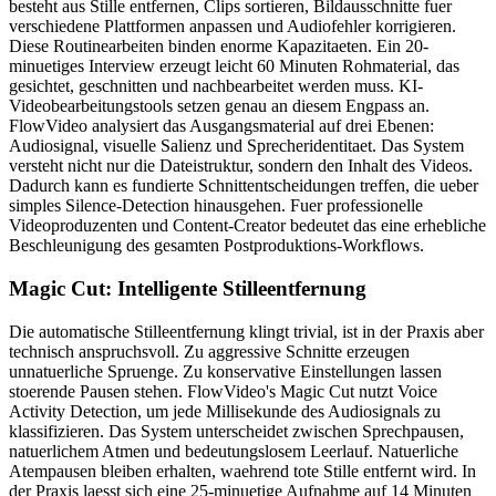
besteht aus Stille entfernen, Clips sortieren, Bildausschnitte fuer
verschiedene Plattformen anpassen und Audiofehler korrigieren.
Diese Routinearbeiten binden enorme Kapazitaeten. Ein 20-
minuetiges Interview erzeugt leicht 60 Minuten Rohmaterial, das
gesichtet, geschnitten und nachbearbeitet werden muss. KI-
Videobearbeitungstools setzen genau an diesem Engpass an.
FlowVideo analysiert das Ausgangsmaterial auf drei Ebenen:
Audiosignal, visuelle Salienz und Sprecheridentitaet. Das System
versteht nicht nur die Dateistruktur, sondern den Inhalt des Videos.
Dadurch kann es fundierte Schnittentscheidungen treffen, die ueber
simples Silence-Detection hinausgehen. Fuer professionelle
Videoproduzenten und Content-Creator bedeutet das eine erhebliche
Beschleunigung des gesamten Postproduktions-Workflows.
Magic Cut: Intelligente Stilleentfernung
Die automatische Stilleentfernung klingt trivial, ist in der Praxis aber
technisch anspruchsvoll. Zu aggressive Schnitte erzeugen
unnatuerliche Spruenge. Zu konservative Einstellungen lassen
stoerende Pausen stehen. FlowVideo's Magic Cut nutzt Voice
Activity Detection, um jede Millisekunde des Audiosignals zu
klassifizieren. Das System unterscheidet zwischen Sprechpausen,
natuerlichem Atmen und bedeutungslosem Leerlauf. Natuerliche
Atempausen bleiben erhalten, waehrend tote Stille entfernt wird. In
der Praxis laesst sich eine 25-minuetige Aufnahme auf 14 Minuten