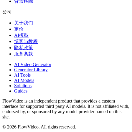
背景移除
公司
关于我们
定价
AI模型
博客与教程
隐私政策
服务条款
AI Video Generator
Generator Library
AI Tools
AI Models
Solutions
Guides
FlowVideo is an independent product that provides a custom
interface for supported third-party AI models. It is not affiliated with,
endorsed by, or sponsored by any model provider named on this
site.
©
2026
FlowVideo. All rights reserved.