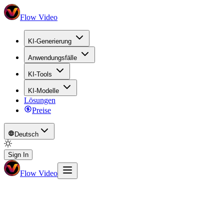
Flow Video
KI-Generierung
Anwendungsfälle
KI-Tools
KI-Modelle
Lösungen
Preise
Deutsch
Sign In
Flow Video