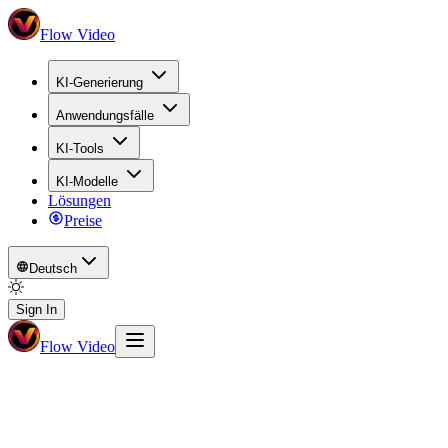
Flow Video
KI-Generierung
Anwendungsfälle
KI-Tools
KI-Modelle
Lösungen
Preise
Deutsch
Sign In
Flow Video