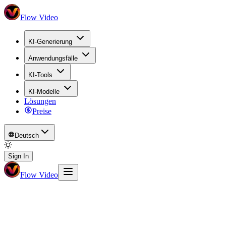
Flow Video
KI-Generierung
Anwendungsfälle
KI-Tools
KI-Modelle
Lösungen
Preise
Deutsch
Sign In
Flow Video