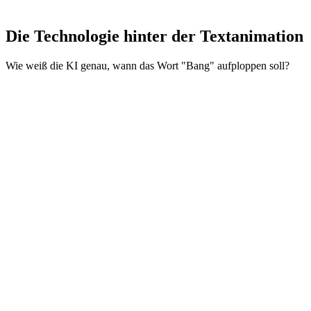
Figur im Video selbst und stärkt die Markenerkennung, selbst wenn
der Benutzer Ihr Logo nicht sieht.
Die Technologie hinter der Textanimation
Wie weiß die KI genau, wann das Wort "Bang" aufploppen soll?