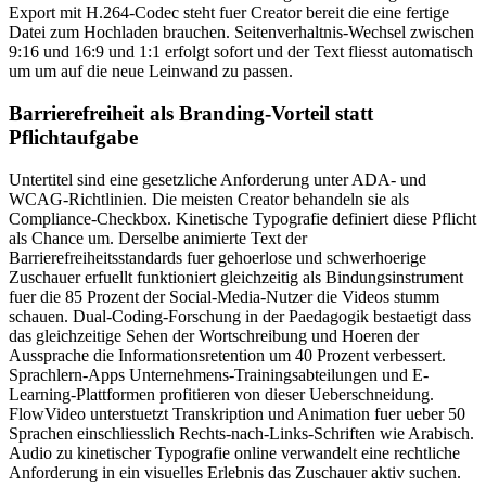
Export mit H.264-Codec steht fuer Creator bereit die eine fertige
Datei zum Hochladen brauchen. Seitenverhaltnis-Wechsel zwischen
9:16 und 16:9 und 1:1 erfolgt sofort und der Text fliesst automatisch
um um auf die neue Leinwand zu passen.
Barrierefreiheit als Branding-Vorteil statt
Pflichtaufgabe
Untertitel sind eine gesetzliche Anforderung unter ADA- und
WCAG-Richtlinien. Die meisten Creator behandeln sie als
Compliance-Checkbox. Kinetische Typografie definiert diese Pflicht
als Chance um. Derselbe animierte Text der
Barrierefreiheitsstandards fuer gehoerlose und schwerhoerige
Zuschauer erfuellt funktioniert gleichzeitig als Bindungsinstrument
fuer die 85 Prozent der Social-Media-Nutzer die Videos stumm
schauen. Dual-Coding-Forschung in der Paedagogik bestaetigt dass
das gleichzeitige Sehen der Wortschreibung und Hoeren der
Aussprache die Informationsretention um 40 Prozent verbessert.
Sprachlern-Apps Unternehmens-Trainingsabteilungen und E-
Learning-Plattformen profitieren von dieser Ueberschneidung.
FlowVideo unterstuetzt Transkription und Animation fuer ueber 50
Sprachen einschliesslich Rechts-nach-Links-Schriften wie Arabisch.
Audio zu kinetischer Typografie online verwandelt eine rechtliche
Anforderung in ein visuelles Erlebnis das Zuschauer aktiv suchen.