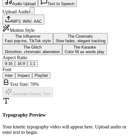
Audio Upload
Text to Speech
Upload Audio
MP3, WAV, AAC
Motion Style
The Influencer
The Cinematic
Fast pop-ins, TikTok style
Slow fades, elegant tracking
The Glitch
The Karaoke
Distortion, chromatic aberration
Color fill as words play
Aspect Ratio
9:16
16:9
1:1
Font
Inter
Impact
Playfair
Text Size:
70
%
Generate Kinetic Text
Typography Preview
Your kinetic typography video will appear here. Upload audio or
enter text to begin.