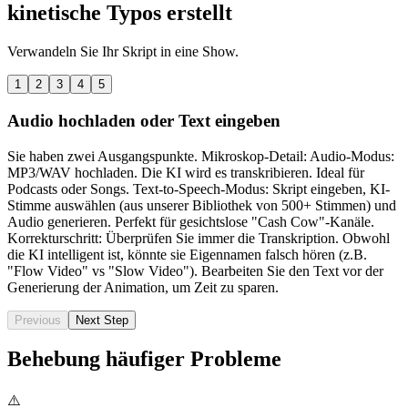
kinetische Typos erstellt
Verwandeln Sie Ihr Skript in eine Show.
1
2
3
4
5
Audio hochladen oder Text eingeben
Sie haben zwei Ausgangspunkte. Mikroskop-Detail: Audio-Modus:
MP3/WAV hochladen. Die KI wird es transkribieren. Ideal für
Podcasts oder Songs. Text-to-Speech-Modus: Skript eingeben, KI-
Stimme auswählen (aus unserer Bibliothek von 500+ Stimmen) und
Audio generieren. Perfekt für gesichtslose "Cash Cow"-Kanäle.
Korrekturschritt: Überprüfen Sie immer die Transkription. Obwohl
die KI intelligent ist, könnte sie Eigennamen falsch hören (z.B.
"Flow Video" vs "Slow Video"). Bearbeiten Sie den Text vor der
Generierung der Animation, um Zeit zu sparen.
Previous
Next Step
Behebung häufiger Probleme
⚠️