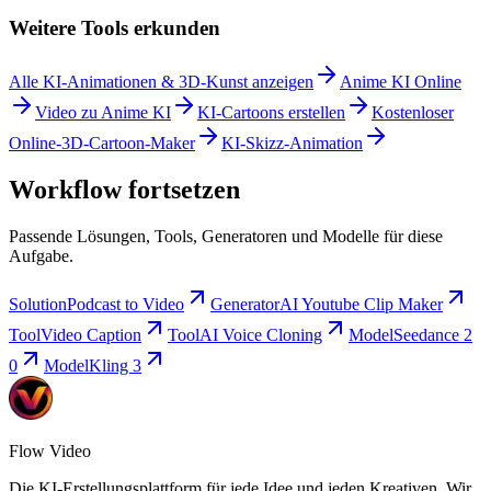
Weitere Tools erkunden
Alle KI-Animationen & 3D-Kunst anzeigen
Anime KI Online
Video zu Anime KI
KI-Cartoons erstellen
Kostenloser
Online-3D-Cartoon-Maker
KI-Skizz-Animation
Workflow fortsetzen
Passende Lösungen, Tools, Generatoren und Modelle für diese
Aufgabe.
Solution
Podcast to Video
Generator
AI Youtube Clip Maker
Tool
Video Caption
Tool
AI Voice Cloning
Model
Seedance 2
0
Model
Kling 3
Flow Video
Die KI-Erstellungsplattform für jede Idee und jeden Kreativen. Wir