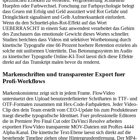
spezifischen Effekten zu versehen: Vergroesserung Schuetteln
Huepfen oder Farbwechsel. Forschung zur Farbpsychologie belegt
dass Gruen mit Erfolg und Geld assoziiert wird Rot Gefahr und
Dringlichkeit signalisiert und Gelb Aufmerksamkeit einfordert.
Wenn du den Schuettel-plus-Rot-Effekt auf das Wort
UEBERRASCHT in einem Satz anwendest verarbeitet das Gehirn
des Zuschauers das emotionale Gewicht dieses Wortes schneller.
Studien berichten dass Videos mit selektiver Wortbetonung durch
kinetische Typografie eine 66 Prozent hoehere Retention erzielen als
solche mit uniformen Untertiteln. Das Betonungssystem im Audio
zu kinetischer Typografie Online-KI-Tool laesst dich diese Effekte
direkt auf das Transkript malen bevor du renderst.
Markenschriften und transparenter Export fuer
Profi-Workflows
Markenkonsistenz zeigt sich in jedem Frame. FlowVideo
unterstuetzt den Upload benutzerdefinierter Schriftarten in TTF- und
OTF-Formaten zusammen mit Hex-Code-Farbpaletten. Jeder Video-
Clip den dein Team erstellt vom CEO-Update bis zum Produktteaser
traegt dieselbe typografische Identitaet. Fuer professionelle Editoren
die in Premiere Pro Final Cut oder DaVinci Resolve arbeiten
exportiert FlowVideo transparente MOV-Dateien mit ProRes 4444
Alpha-Kanal. Die kinetische Text-Ebene laesst sich direkt auf die
bestehende Timeline ziehen ohne Hintergrundentfernung. Der MP4-