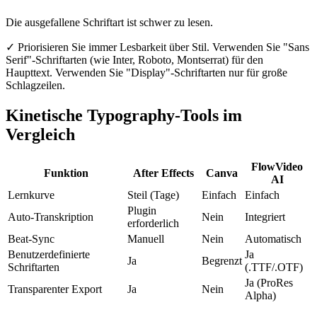
Die ausgefallene Schriftart ist schwer zu lesen.
✓
Priorisieren Sie immer Lesbarkeit über Stil. Verwenden Sie "Sans
Serif"-Schriftarten (wie Inter, Roboto, Montserrat) für den
Haupttext. Verwenden Sie "Display"-Schriftarten nur für große
Schlagzeilen.
Kinetische Typography-Tools im
Vergleich
FlowVideo
Funktion
After Effects
Canva
AI
Lernkurve
Steil (Tage)
Einfach
Einfach
Plugin
Auto-Transkription
Nein
Integriert
erforderlich
Beat-Sync
Manuell
Nein
Automatisch
Benutzerdefinierte
Ja
Ja
Begrenzt
Schriftarten
(.TTF/.OTF)
Ja (ProRes
Transparenter Export
Ja
Nein
Alpha)