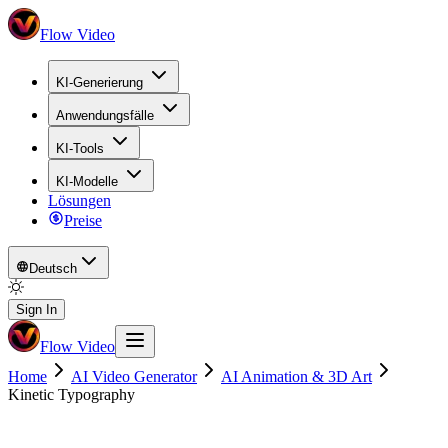
Flow Video
KI-Generierung
Anwendungsfälle
KI-Tools
KI-Modelle
Lösungen
Preise
Deutsch
Sign In
Flow Video
Home
AI Video Generator
AI Animation & 3D Art
Kinetic Typography