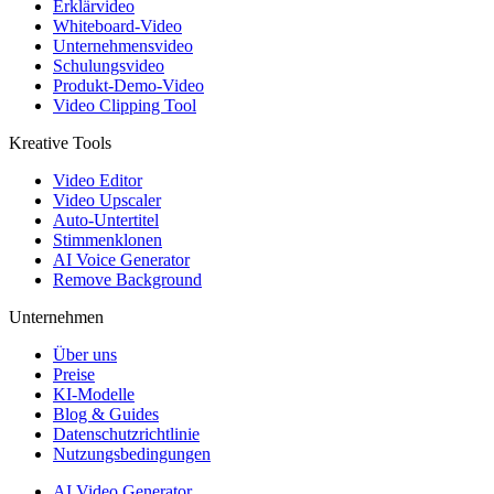
Erklärvideo
Whiteboard-Video
Unternehmensvideo
Schulungsvideo
Produkt-Demo-Video
Video Clipping Tool
Kreative Tools
Video Editor
Video Upscaler
Auto-Untertitel
Stimmenklonen
AI Voice Generator
Remove Background
Unternehmen
Über uns
Preise
KI-Modelle
Blog & Guides
Datenschutzrichtlinie
Nutzungsbedingungen
AI Video Generator