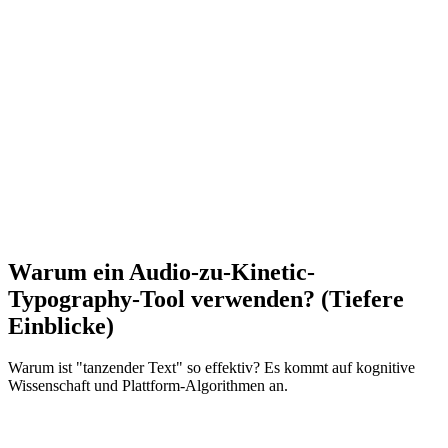
torisch erforderte die Erstellung dieses Effekts mühsame
uelle Arbeit in Adobe After Effects – Keyframing der
lierung und Position jedes einzelnen Wortes, ein Prozess, der 4
nden für einen 60-Sekunden-Clip dauern konnte. FlowVideo AIs
ine-Audio-zu-kinetic-Typography-KI-Engine automatisiert
sen gesamten Arbeitsablauf. Sie laden einfach Ihre
achaufnahme (oder Song) hoch, und unsere KI transkribiert sie,
htet sie am Beat aus und wendet professionelle Motion-Design-
einstellungen an. Sie verwandelt eine langweilige Monologie in
unden in ein hochoktanes visuelles Erlebnis.
Warum ein Audio-zu-Kinetic-
Typography-Tool verwenden? (Tiefere
Einblicke)
Warum ist "tanzender Text" so effektiv? Es kommt auf kognitive
Wissenschaft und Plattform-Algorithmen an.
1