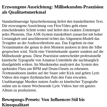
Erzwungene Ausrichtung: Millisekunden-Praezision
als Qualitaetsmerkmal
Standardmaessige Spracherkennung liefert den transkribierten Text.
Die erzwungene Ausrichtung von FlowVideo geht einen
entscheidenden Schritt weiter und liefert den exakten Zeitstempel
jedes Phonems. Das ASR-System transkribiert zunaechst mit hoher
Genauigkeit und anschliessend richtet das Alignment-Modell das
Textgitter an der Audiowellenform aus. Das Ergebnis ist eine
Textanimation die genau in dem Moment ausloest in dem die Silbe
gesprochen wird. Nicht eine Viertelsekunde spaeter sondern auf die
Millisekunde genau. Diese Praezision unterscheidet professionelle
kinetische Typografie von Amateur-Untertiteln die nachtraeglich
draufgeklebt wirken. Im Musikmodus analysiert das System den
spektralen Fluss um BPM und Drum-Onsets zu erkennen.
Texttransitionen landen auf der Snare oder Kick und geben Lyric
Videos den engen rhythmischen Puls den Fans erwarten.
Unabhaengige Musiker nutzen Audio zu kinetischer Typografie
online um in einem Wochenende Lyric Videos fuer ein ganzes
Album zu produzieren.
Bewegungs-Presets: Von Influencer-Stil bis
Kinoqualitaet