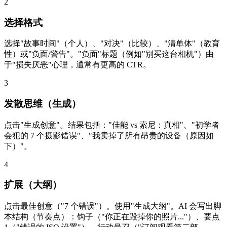
2
选择格式
选择"故事时间"（个人）、"对决"（比较）、"清单体"（教育
性）或"负面/警告"。"负面"标题（例如"别买这台相机"）由
于"损失厌恶"心理，通常有更高的 CTR。
3
发散思维（生成）
点击"生成创意"。结果包括："佳能 vs 索尼：真相"、"初学者
会犯的 7 个摄影错误"、"我卖掉了所有昂贵的设备（原因如
下）"。
4
扩展（大纲）
点击最佳创意（"7 个错误"）。使用"生成大纲"。AI 会写出脚
本结构（节奏点）：钩子（"你正在毁掉你的照片..."）、要点