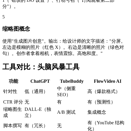
1（"错误的 ISO 设置"）、行动号召（"订阅观看第二部
分"）。
5
缩略图概念
使用"生成图片创意"。输出：给设计师的文字描述："分屏。
左边是模糊的照片（红色 X）。右边是清晰的照片（绿色对
勾）。创作者拿着相机，表情震惊。高饱和度。"
工具对比：头脑风暴工具
功能
ChatGPT
TubeBuddy
FlowVideo AI
中（侧重
针对性
低（通用）
高（爆款格式）
SEO）
CTR 评分
无
有
有（预测性）
缩略图生
DALL-E（独
A/B 测试
集成概念
成
立）
有（YouTube 结构
脚本撰写
有（冗长）
无
化）