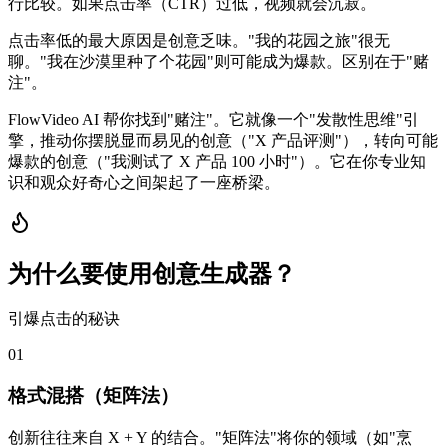
行比较。如果点击率（CTR）过低，视频就会沉寂。
点击率低的最大原因是创意乏味。"我的花园之旅"很无
聊。"我在沙漠里种了个花园"则可能成为爆款。区别在于"赌
注"。
FlowVideo AI 帮你找到"赌注"。它就像一个"发散性思维"引
擎，推动你摆脱显而易见的创意（"X 产品评测"），转向可能
爆款的创意（"我测试了 X 产品 100 小时"）。它在你专业知
识和观众好奇心之间架起了一座桥梁。
为什么要使用创意生成器？
引爆点击的秘诀
0
1
格式混搭（矩阵法）
创新往往来自 X + Y 的结合。"矩阵法"将你的领域（如"烹