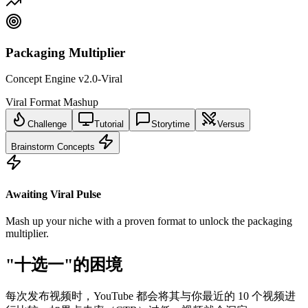
Packaging Multiplier
Concept Engine v2.0-Viral
Viral Format Mashup
Challenge
Tutorial
Storytime
Versus
Brainstorm Concepts
Awaiting Viral Pulse
Mash up your niche with a proven format to unlock the packaging
multiplier.
"十选一"的困境
每次发布视频时，YouTube 都会将其与你最近的 10 个视频进