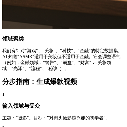
领域聚类
我们有针对"游戏"、"美妆"、"科技"、"金融"的特定数据集。
AI 知道"ASMR"适用于美妆但不适用于金融。它会调整语气
（例如，金融领域："警告"、"崩盘"、"财富" vs 美妆领
域："光泽"、"流程"、"秘诀"）。
分步指南：生成爆款视频
1
输入领域与受众
主题："摄影"。目标："对街头摄影感兴趣的初学者"。