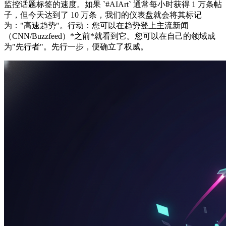
监控话题标签的速度。如果 `#AIArt` 通常每小时获得 1 万条帖
子，但今天达到了 10 万条，我们的仪表盘就会将其标记
为："高速趋势"。行动：您可以在趋势登上主流新闻
（CNN/Buzzfeed）*之前*就看到它。您可以在自己的领域成
为"先行者"。先行一步，便确立了权威。