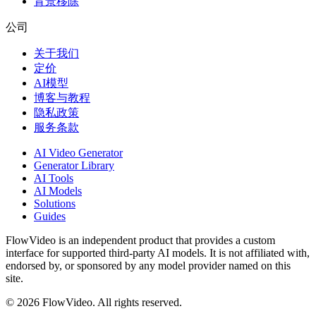
背景移除
公司
关于我们
定价
AI模型
博客与教程
隐私政策
服务条款
AI Video Generator
Generator Library
AI Tools
AI Models
Solutions
Guides
FlowVideo is an independent product that provides a custom
interface for supported third-party AI models. It is not affiliated with,
endorsed by, or sponsored by any model provider named on this
site.
©
2026
FlowVideo. All rights reserved.