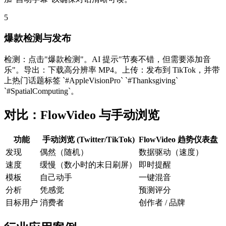
5
爆款检测与发布
检测：点击"爆款检测"。AI 提示"节奏不错，但需要添加音
乐"。导出：下载高分辨率 MP4。上传：发布到 TikTok，并带
上热门话题标签 `#AppleVisionPro` `#Thanksgiving`
`#SpatialComputing`。
对比：FlowVideo 与手动浏览
功能
手动浏览 (Twitter/TikTok)
FlowVideo 趋势仪表盘
发现
偶然（随机）
数据驱动（速度）
速度
缓慢（数小时的末日刷屏）
即时提醒
模板
自己动手
一键混音
分析
凭感觉
预测评分
目标用户
消费者
创作者 / 品牌