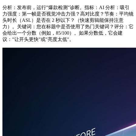
分析：发布前，运行"爆款检测"诊断。指标：AI 分析：吸引
力强度：第一帧是否视觉冲击力强？高对比度？节奏：平均镜
头时长（ASL）是否在 2 秒以下？（快速剪辑能保持注意
力）。关键词：您在标题中是否使用了热门关键词？评分：它
会给出一个分数（例如，85/100）。如果分数低，它会建
议："让开头更快"或"亮度太低"。