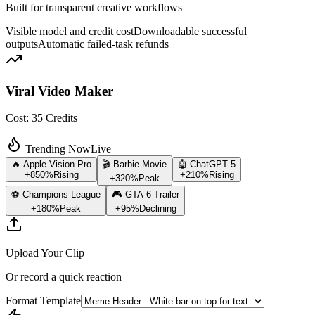
Built for transparent creative workflows
Visible model and credit cost
Downloadable successful
outputs
Automatic failed-task refunds
Viral Video Maker
Cost:
35
Credits
Trending Now
Live
🔥 Apple Vision Pro
🎬 Barbie Movie
🤖 ChatGPT 5
+850%
Rising
+210%
Rising
+320%
Peak
⚽ Champions League
🎮 GTA 6 Trailer
+180%
Peak
+95%
Declining
Upload Your Clip
Or record a quick reaction
Format Template