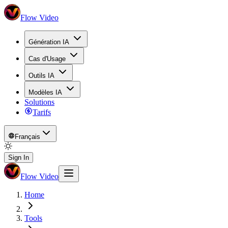
Flow Video
Génération IA
Cas d'Usage
Outils IA
Modèles IA
Solutions
Tarifs
Français
Sign In
Flow Video
Home
Tools