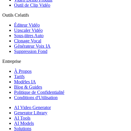
Outil de Clip Vidéo
Outils Créatifs
Éditeur Vidéo
Upscaler Vidéo
Sous-titres Auto
Clonage Vocal
Générateur Voix IA
Suppression Fond
Entreprise
À Propos
Tarifs
Modèles IA
Blog & Guides
Politique de Confidentialité
Conditions d'Utilisation
AI Video Generator
Generator Library
AI Tools
AI Models
Solutions