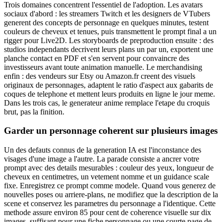
Trois domaines concentrent l'essentiel de l'adoption. Les avatars
sociaux d'abord : les streamers Twitch et les designers de VTubers
generent des concepts de personnage en quelques minutes, testent
couleurs de cheveux et tenues, puis transmettent le prompt final a un
rigger pour Live2D. Les storyboards de preproduction ensuite : des
studios independants decrivent leurs plans un par un, exportent une
planche contact en PDF et s'en servent pour convaincre des
investisseurs avant toute animation manuelle. Le merchandising
enfin : des vendeurs sur Etsy ou Amazon.fr creent des visuels
originaux de personnages, adaptent le ratio d'aspect aux gabarits de
coques de telephone et mettent leurs produits en ligne le jour meme.
Dans les trois cas, le generateur anime remplace l'etape du croquis
brut, pas la finition.
Garder un personnage coherent sur plusieurs images
Un des defauts connus de la generation IA est l'inconstance des
visages d'une image a l'autre. La parade consiste a ancrer votre
prompt avec des details mesurables : couleur des yeux, longueur de
cheveux en centimetres, un vetement nomme et un guidance scale
fixe. Enregistrez ce prompt comme modele. Quand vous generez de
nouvelles poses ou arriere-plans, ne modifiez que la description de la
scene et conservez les parametres du personnage a l'identique. Cette
methode assure environ 85 pour cent de coherence visuelle sur dix
images, suffisant pour une fiche personnage ou une courte page de