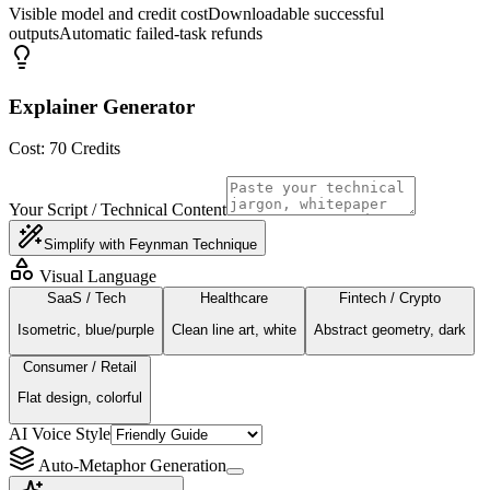
Visible model and credit cost
Downloadable successful
outputs
Automatic failed-task refunds
Explainer Generator
Cost:
70
Credits
Your Script / Technical Content
Simplify with Feynman Technique
Visual Language
SaaS / Tech
Healthcare
Fintech / Crypto
Isometric, blue/purple
Clean line art, white
Abstract geometry, dark
Consumer / Retail
Flat design, colorful
AI Voice Style
Auto-Metaphor Generation