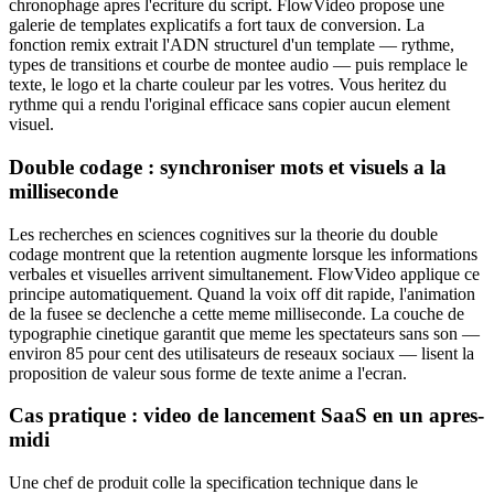
chronophage apres l'ecriture du script. FlowVideo propose une
galerie de templates explicatifs a fort taux de conversion. La
fonction remix extrait l'ADN structurel d'un template — rythme,
types de transitions et courbe de montee audio — puis remplace le
texte, le logo et la charte couleur par les votres. Vous heritez du
rythme qui a rendu l'original efficace sans copier aucun element
visuel.
Double codage : synchroniser mots et visuels a la
milliseconde
Les recherches en sciences cognitives sur la theorie du double
codage montrent que la retention augmente lorsque les informations
verbales et visuelles arrivent simultanement. FlowVideo applique ce
principe automatiquement. Quand la voix off dit rapide, l'animation
de la fusee se declenche a cette meme milliseconde. La couche de
typographie cinetique garantit que meme les spectateurs sans son —
environ 85 pour cent des utilisateurs de reseaux sociaux — lisent la
proposition de valeur sous forme de texte anime a l'ecran.
Cas pratique : video de lancement SaaS en un apres-
midi
Une chef de produit colle la specification technique dans le