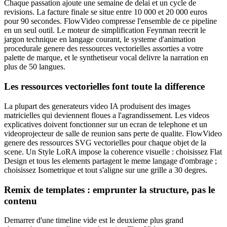
Chaque passation ajoute une semaine de delai et un cycle de
revisions. La facture finale se situe entre 10 000 et 20 000 euros
pour 90 secondes. FlowVideo compresse l'ensemble de ce pipeline
en un seul outil. Le moteur de simplification Feynman reecrit le
jargon technique en langage courant, le systeme d'animation
procedurale genere des ressources vectorielles assorties a votre
palette de marque, et le synthetiseur vocal delivre la narration en
plus de 50 langues.
Les ressources vectorielles font toute la difference
La plupart des generateurs video IA produisent des images
matricielles qui deviennent floues a l'agrandissement. Les videos
explicatives doivent fonctionner sur un ecran de telephone et un
videoprojecteur de salle de reunion sans perte de qualite. FlowVideo
genere des ressources SVG vectorielles pour chaque objet de la
scene. Un Style LoRA impose la coherence visuelle : choisissez Flat
Design et tous les elements partagent le meme langage d'ombrage ;
choisissez Isometrique et tout s'aligne sur une grille a 30 degres.
Remix de templates : emprunter la structure, pas le
contenu
Demarrer d'une timeline vide est le deuxieme plus grand