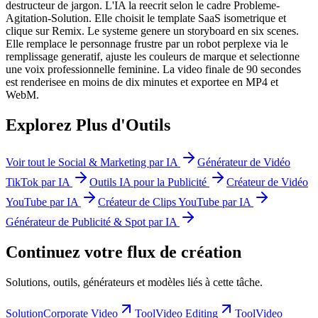
destructeur de jargon. L'IA la reecrit selon le cadre Probleme-
Agitation-Solution. Elle choisit le template SaaS isometrique et
clique sur Remix. Le systeme genere un storyboard en six scenes.
Elle remplace le personnage frustre par un robot perplexe via le
remplissage generatif, ajuste les couleurs de marque et selectionne
une voix professionnelle feminine. La video finale de 90 secondes
est renderisee en moins de dix minutes et exportee en MP4 et
WebM.
Explorez Plus d'Outils
Voir tout le Social & Marketing par IA
Générateur de Vidéo
TikTok par IA
Outils IA pour la Publicité
Créateur de Vidéo
YouTube par IA
Créateur de Clips YouTube par IA
Générateur de Publicité & Spot par IA
Continuez votre flux de création
Solutions, outils, générateurs et modèles liés à cette tâche.
Solution
Corporate Video
Tool
Video Editing
Tool
Video