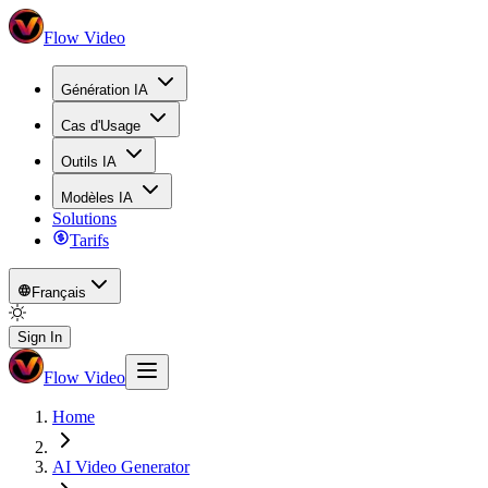
Flow Video
Génération IA
Cas d'Usage
Outils IA
Modèles IA
Solutions
Tarifs
Français
Sign In
Flow Video
Home
AI Video Generator