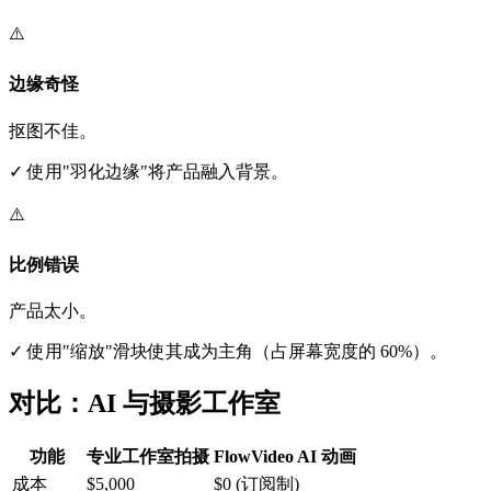
⚠️
边缘奇怪
抠图不佳。
✓
使用"羽化边缘"将产品融入背景。
⚠️
比例错误
产品太小。
✓
使用"缩放"滑块使其成为主角（占屏幕宽度的 60%）。
对比：AI 与摄影工作室
功能
专业工作室拍摄
FlowVideo AI 动画
成本
$5,000
$0 (订阅制)