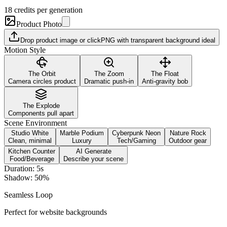
18
credits per generation
Product Photo
Drop product image or click
PNG with transparent background ideal
Motion Style
The Orbit
The Zoom
The Float
Camera circles product
Dramatic push-in
Anti-gravity bob
The Explode
Components pull apart
Scene Environment
Studio White
Marble Podium
Cyberpunk Neon
Nature Rock
Clean, minimal
Luxury
Tech/Gaming
Outdoor gear
Kitchen Counter
AI Generate
Food/Beverage
Describe your scene
Duration:
5
s
Shadow:
50
%
Seamless Loop
Perfect for website backgrounds