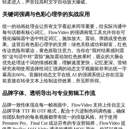
轻柔进入，声音拉高时文字自动放大爆破。
关键词强调与色彩心理学的实战应用
统一的动画处理会让所有文字看起来同等重要，但实际沟通中
每句话都有核心词汇。FlowVideo 的强调画笔工具允许你在可
视化编辑器中选中特定词汇，施加放大、震动、弹跳或变色效
果。这背后有色彩心理学的支撑：绿色关联成功和财富，红色
传达危险和紧迫，黄色抓取注意力。当你在"我对结果感到震
惊"这句话中对"震惊"施加震动加红色效果时，观众的大脑会
优先处理这个词的情感权重，理解速度更快，记忆更深。营销
研究表明使用选择性词汇强调的动态文字视频留存率比统一字
幕高出66%。音频转动态文字在线 AI 的强调系统让你在渲染
前直接在转录文本上绘制这些效果，所见即所得。
品牌字体、透明导出与专业剪辑工作流
品牌一致性体现在每一帧画面中。FlowVideo 支持上传自定义
品牌字体 TTF 和 OTF 格式，配合十六进制色码调色板，确保
你团队制作的每条视频都带有统一的排版风格。对于使用
Premiere Pro、Final Cut 或达芬奇的专业剪辑师，FlowVideo 提