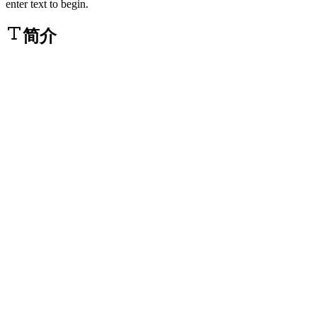
enter text to begin.
简介
社交媒体自动播放的静音世界里，文字就是声音。在
cebook、Instagram 和 LinkedIn 上，85% 的视频是在静音状
下观看的。如果您仅依靠音轨来传达信息，那么在大多数观
参与之前，您就已经失去了他们。标准字幕（底部的白色文
）解决了基本的理解问题，但它们很枯燥。它们感觉像是一
工具，一个需要勾选的合规选项，而非艺术。
2
动态文字应运而生——这是一种移动文字的艺术。这种风
因"歌词视频"以及 Alex Hormozi、MrBeast 和 GaryVee 等
影响者使用的高能、快节奏字幕而闻名。文字会弹出、摇
旋转、缩放并改变颜色，与语音节奏完美同步。它能牢牢
观众的目光，将被动聆听转变为主动观看。