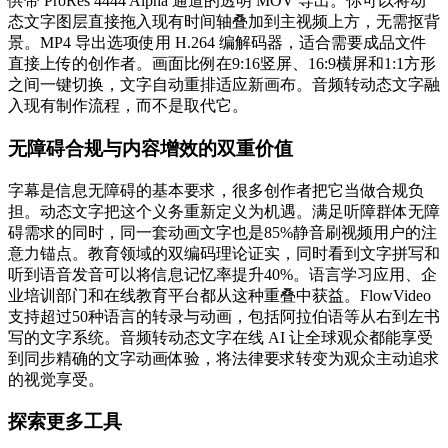
供带 ProRes 4444 Alpha 通道的透明 MOV 导出。你可以将动
态文字图层直接拖入现有时间轴叠加到主视频上方，无需抠背
景。MP4 导出选项使用 H.264 编解码器，适合需要成品文件
直接上传的创作者。画面比例在9:16竖屏、16:9横屏和1:1方形
之间一键切换，文字自动重排适应新画布。音频转动态文字融
入现有制作流程，而不是取代它。
无障碍合规与内容增效的双重价值
字幕是信息无障碍的基本要求，很多创作者把它当做合规负
担。动态文字把这个义务重新定义为机遇。满足听障群体无障
碍需求的同时，同一套动画文字也是85%静音刷视频用户的注
意力锚点。教育领域的双编码理论证实，同时看到文字拼写和
听到语音发音可以将信息记忆率提升40%。语言学习应用、企
业培训部门和在线教育平台都从这种重叠中获益。FlowVideo
支持超过50种语言的转录与动画，包括阿拉伯语等从右到左书
写的文字系统。音频转动态文字在线 AI 让全球观众都能享受
到同步精确的文字动画体验，将法律要求转变为观众主动追求
的视觉享受。
探索更多工具