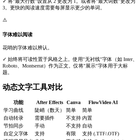
✓
将"最大行数"设置从 2 更改为 1。或者将"最大词数"更改为
3。更快的阅读速度需要每屏显示更少的单词。
⚠️
字体难以阅读
花哨的字体难以辨认。
✓
始终将可读性置于风格之上。使用"无衬线"字体（如 Inter、
Roboto、Montserrat）作为正文。仅将"展示"字体用于大标
题。
动态文字工具对比
功能
After Effects
Canva
FlowVideo AI
学习曲线
陡峭（数天）
简单
简单
自动转录
需要插件
不支持
内置
节拍同步
手动
不支持
自动
自定义字体
支持
有限
支持 (.TTF/.OTF)