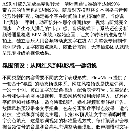
ASR 引擎先完成高精度转录，清晰普通话准确率达到99%，
带方言的语音也能达到95%。随后对齐模型将文本网格与音频
波形逐帧匹配，确定每个字在时间轴上的精确位置。当你说
出"震惊"二字时，动画恰好在那个瞬间触发，视觉与听觉完全
同步，产生令人满足的"卡点"感。音乐模式下，系统还会分析
频谱通量检测 BPM 和鼓点起始位置，让文字转场精准落在节
拍上。独立音乐人用音频转动态文字在线 AI 为整张专辑制作
歌词视频，文字随鼓点脉动、随低音震颤，无需摄影团队就能
呈现专业级的视觉效果。
氛围预设：从网红风到电影感一键切换
不同类型的内容需要不同的文字表现形式。FlowVideo 提供了
一套基于"氛围"的动态预设体系。网红风格预设是快速弹词、
一次一个词、黄白文字加黑色描边，配合表情符号，完美适配
抖音和快手的竖屏短视频。电影风格预设用缓慢淡入、优雅的
字间距和衬线字体，适合诗歌朗诵、婚礼视频和奢侈品广告。
故障风格预设带来文字扭曲、色差分离和数字噪点效果，适合
科技、游戏和赛博朋克主题。卡拉OK预设让文字在演唱时逐
字变色填充，这是歌词视频的标准呈现方式。每种预设都会根
据音频信号的音量和音高动态调整动画强度。低声细语时文字