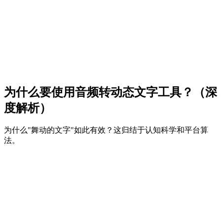
，创建这种效果需要在 Adobe After Effects 中进行繁琐的
动操作——为每个单词的缩放和位置设置关键帧，处理一个
0 秒的片段可能需要 4 个小时。FlowVideo AI 的音频转动态
字在线 AI 引擎将整个工作流程自动化。您只需上传您的录
（或歌曲），我们的 AI 就会进行转录、对齐节拍，并应用
业的动态设计预设。它能在几秒钟内将一段枯燥的独白转变
一场充满活力的视觉盛宴。
为什么要使用音频转动态文字工具？（深
度解析）
为什么"舞动的文字"如此有效？这归结于认知科学和平台算
法。
1
"Hormozi 效应"与用户留存
营销数据显示，带有动态字幕（动态文字）的视频比使用静态
字幕的视频完播率/留存率高出 66%。为什么？因为持续的运