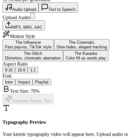
Audio Upload
Text to Speech
Upload Audio
MP3, WAV, AAC
Motion Style
The Influencer
The Cinematic
Fast pop-ins, TikTok style
Slow fades, elegant tracking
The Glitch
The Karaoke
Distortion, chromatic aberration
Color fill as words play
Aspect Ratio
9:16
16:9
1:1
Font
Inter
Impact
Playfair
Text Size:
70
%
Generate Kinetic Text
Typography Preview
Your kinetic typography video will appear here. Upload audio or