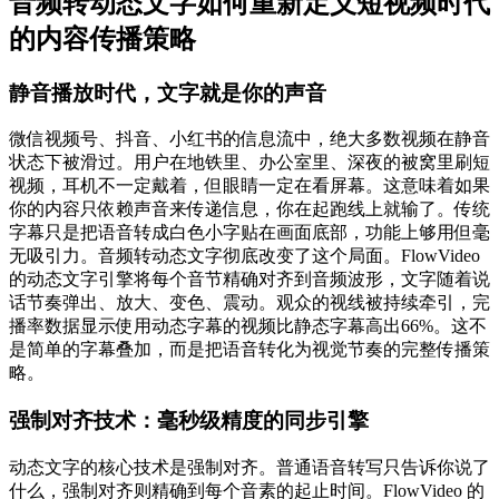
音频转动态文字如何重新定义短视频时代
的内容传播策略
静音播放时代，文字就是你的声音
微信视频号、抖音、小红书的信息流中，绝大多数视频在静音
状态下被滑过。用户在地铁里、办公室里、深夜的被窝里刷短
视频，耳机不一定戴着，但眼睛一定在看屏幕。这意味着如果
你的内容只依赖声音来传递信息，你在起跑线上就输了。传统
字幕只是把语音转成白色小字贴在画面底部，功能上够用但毫
无吸引力。音频转动态文字彻底改变了这个局面。FlowVideo
的动态文字引擎将每个音节精确对齐到音频波形，文字随着说
话节奏弹出、放大、变色、震动。观众的视线被持续牵引，完
播率数据显示使用动态字幕的视频比静态字幕高出66%。这不
是简单的字幕叠加，而是把语音转化为视觉节奏的完整传播策
略。
强制对齐技术：毫秒级精度的同步引擎
动态文字的核心技术是强制对齐。普通语音转写只告诉你说了
什么，强制对齐则精确到每个音素的起止时间。FlowVideo 的