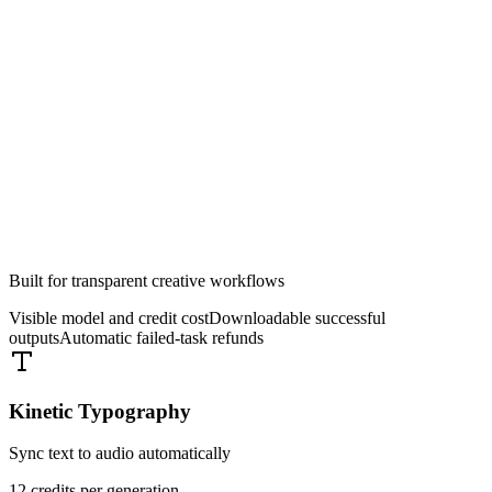
立刻创作
Built for transparent creative workflows
Visible model and credit cost
Downloadable successful
outputs
Automatic failed-task refunds
Kinetic Typography
Sync text to audio automatically
12
credits per generation