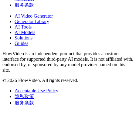
服务条款
AI Video Generator
Generator Library
AI Tools
AI Models
Solutions
Guides
FlowVideo is an independent product that provides a custom
interface for supported third-party AI models. It is not affiliated with,
endorsed by, or sponsored by any model provider named on this
site.
©
2026
FlowVideo. All rights reserved.
Acceptable Use Policy
隐私政策
服务条款