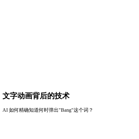
无障碍性（符合 ADA 法规）至关重要。您*必须*为听障人士
提供字幕。但无障碍不必是丑陋的。动态文字在帮助听障人士
的同时，也能取悦视觉型学习者。它将一项法律要求转变为一
个巨大的品牌资产。
4
品牌一致性
您可以上传自定义的品牌字体（.TTF）和调色板（十六进制
色码）。这确保了贵公司创建的每个视频片段——无论是
CEO 更新、产品预告还是培训视频——都毫无疑问地带
有"您"的风格。排版本身成为视频中的一个角色，即使用户没
有看到您的标志，也能加强品牌识别度。
文字动画背后的技术
AI 如何精确知道何时弹出"Bang"这个词？