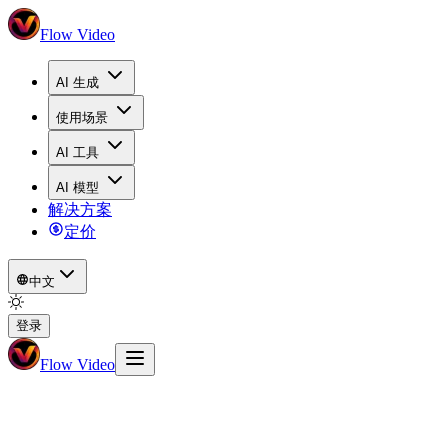
Flow Video
AI 生成
使用场景
AI 工具
AI 模型
解决方案
定价
中文
登录
Flow Video