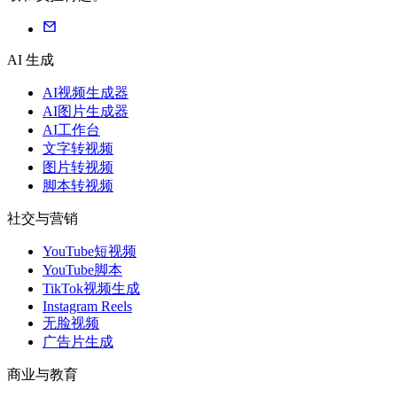
AI 生成
AI视频生成器
AI图片生成器
AI工作台
文字转视频
图片转视频
脚本转视频
社交与营销
YouTube短视频
YouTube脚本
TikTok视频生成
Instagram Reels
无脸视频
广告片生成
商业与教育