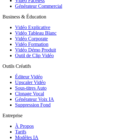
Vidéo Faceless
Générateur Commercial
Business & Éducation
Vidéo Explicative
Vidéo Tableau Blanc
Vidéo Corporate
Vidéo Formation
Vidéo Démo Produit
Outil de Clip Vidéo
Outils Créatifs
Éditeur Vidéo
Upscaler Vidéo
Sous-titres Auto
Clonage Vocal
Générateur Voix IA
Suppression Fond
Entreprise
À Propos
Tarifs
Modèles IA