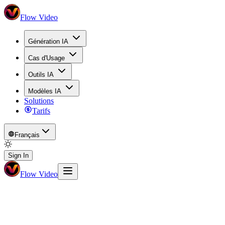
Flow Video
Génération IA
Cas d'Usage
Outils IA
Modèles IA
Solutions
Tarifs
Français
Sign In
Flow Video