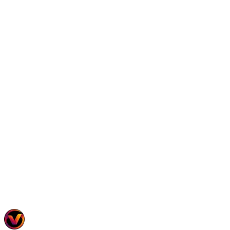
En Savoir Plus
Vidéo Immobilière
Attirer les acheteurs locaux avec des vidéos professionnelles
5 outils
•
2 modèles
En Savoir Plus