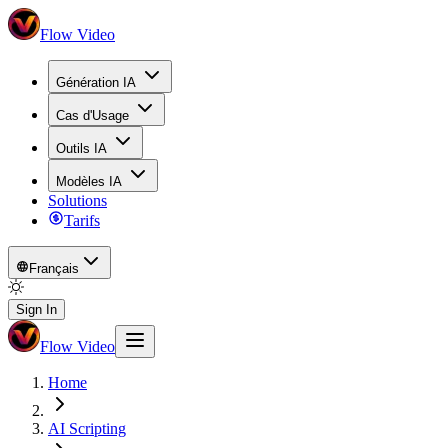
Flow Video
Génération IA
Cas d'Usage
Outils IA
Modèles IA
Solutions
Tarifs
Français
Sign In
Flow Video
Home
AI Scripting