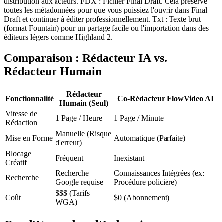
distribution aux acteurs. FDX : Fichier Final Draft. Cela préserve
toutes les métadonnées pour que vous puissiez l'ouvrir dans Final
Draft et continuer à éditer professionnellement. Txt : Texte brut
(format Fountain) pour un partage facile ou l'importation dans des
éditeurs légers comme Highland 2.
Comparaison : Rédacteur IA vs.
Rédacteur Humain
Rédacteur
Fonctionnalité
Co-Rédacteur FlowVideo AI
Humain (Seul)
Vitesse de
1 Page / Heure
1 Page / Minute
Rédaction
Manuelle (Risque
Mise en Forme
Automatique (Parfaite)
d'erreur)
Blocage
Fréquent
Inexistant
Créatif
Recherche
Connaissances Intégrées (ex:
Recherche
Google requise
Procédure policière)
$$$ (Tarifs
Coût
$0 (Abonnement)
WGA)