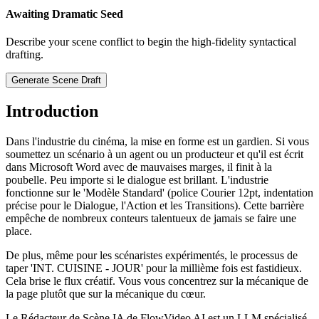
Awaiting Dramatic Seed
Describe your scene conflict to begin the high-fidelity syntactical
drafting.
Generate Scene Draft
Introduction
Dans l'industrie du cinéma, la mise en forme est un gardien. Si vous
soumettez un scénario à un agent ou un producteur et qu'il est écrit
dans Microsoft Word avec de mauvaises marges, il finit à la
poubelle. Peu importe si le dialogue est brillant. L'industrie
fonctionne sur le 'Modèle Standard' (police Courier 12pt, indentation
précise pour le Dialogue, l'Action et les Transitions). Cette barrière
empêche de nombreux conteurs talentueux de jamais se faire une
place.
De plus, même pour les scénaristes expérimentés, le processus de
taper 'INT. CUISINE - JOUR' pour la millième fois est fastidieux.
Cela brise le flux créatif. Vous vous concentrez sur la mécanique de
la page plutôt que sur la mécanique du cœur.
Le Rédacteur de Scène IA de FlowVideo AI est un LLM spécialisé