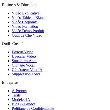
Business & Éducation
Vidéo Explicative
Vidéo Tableau Blanc
Vidéo Corporate
Vidéo Formation
Vidéo Démo Produit
Outil de Clip Vidéo
Outils Créatifs
Éditeur Vidéo
Upscaler Vidéo
Sous-titres Auto
Clonage Vocal
Générateur Voix IA
Suppression Fond
Entreprise
À Propos
Tarifs
Modèles IA
Blog & Guides
Politique de Confidentialité