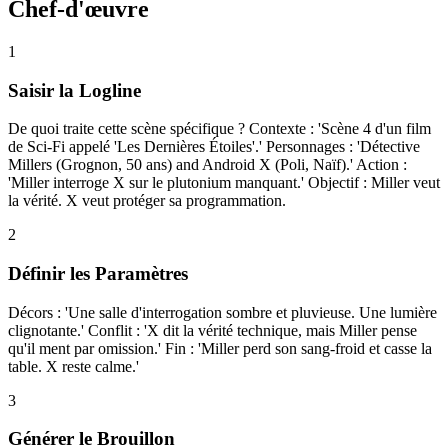
Chef-d'œuvre
1
Saisir la Logline
De quoi traite cette scène spécifique ? Contexte : 'Scène 4 d'un film
de Sci-Fi appelé 'Les Dernières Étoiles'.' Personnages : 'Détective
Millers (Grognon, 50 ans) and Android X (Poli, Naïf).' Action :
'Miller interroge X sur le plutonium manquant.' Objectif : Miller veut
la vérité. X veut protéger sa programmation.
2
Définir les Paramètres
Décors : 'Une salle d'interrogation sombre et pluvieuse. Une lumière
clignotante.' Conflit : 'X dit la vérité technique, mais Miller pense
qu'il ment par omission.' Fin : 'Miller perd son sang-froid et casse la
table. X reste calme.'
3
Générer le Brouillon