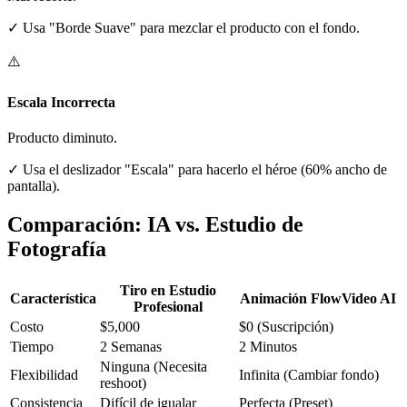
✓
Usa "Borde Suave" para mezclar el producto con el fondo.
⚠️
Escala Incorrecta
Producto diminuto.
✓
Usa el deslizador "Escala" para hacerlo el héroe (60% ancho de
pantalla).
Comparación: IA vs. Estudio de
Fotografía
Tiro en Estudio
Característica
Animación FlowVideo AI
Profesional
Costo
$5,000
$0 (Suscripción)
Tiempo
2 Semanas
2 Minutos
Ninguna (Necesita
Flexibilidad
Infinita (Cambiar fondo)
reshoot)
Consistencia
Difícil de igualar
Perfecta (Preset)