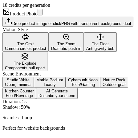
18
credits per generation
Product Photo
Drop product image or click
PNG with transparent background ideal
Motion Style
The Orbit
The Zoom
The Float
Camera circles product
Dramatic push-in
Anti-gravity bob
The Explode
Components pull apart
Scene Environment
Studio White
Marble Podium
Cyberpunk Neon
Nature Rock
Clean, minimal
Luxury
Tech/Gaming
Outdoor gear
Kitchen Counter
AI Generate
Food/Beverage
Describe your scene
Duration:
5
s
Shadow:
50
%
Seamless Loop
Perfect for website backgrounds