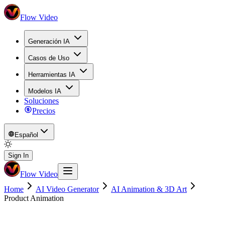
Flow Video
Generación IA
Casos de Uso
Herramientas IA
Modelos IA
Soluciones
Precios
Español
Sign In
Flow Video
Home
AI Video Generator
AI Animation & 3D Art
Product Animation