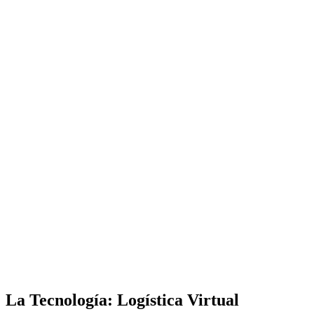
3
El Efecto "Lujo" (Percepción)
4
Optimización de Listados de Amazon (SEO)
La Tecnología: Logística Virtual