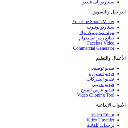
سيناريو إلى فيديو
التواصل والتسويق
YouTube Shorts Maker
سيناريو يوتيوب
مولد فيديو تيك توك
صانع ريلز انستغرام
Faceless Video
Commercial Generator
الأعمال والتعليم
فيديو توضيحي
فيديو السبورة
فيديو الشركات
فيديو تدريبي
فيديو عرض المنتج
Video Clipping Tool
الأدوات الإبداعية
Video Editor
Video Upscaler
ترجمات تلقائية