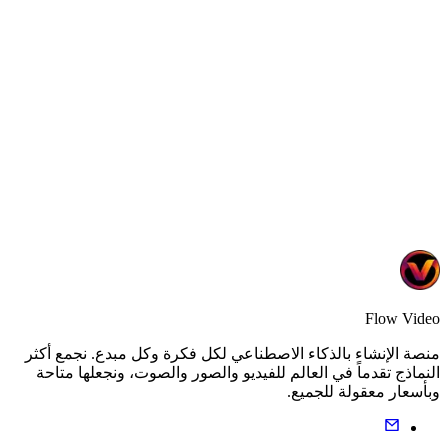
يادة تحويلات المنتجات بالفيديو على نطاق واسع
وات
•
2 قوالب
عرف المزيد
Flow Vide
نصة الإنشاء بالذكاء الاصطناعي لكل فكرة وكل مبدع. نجمع أكثر
لنماذج تقدماً في العالم للفيديو والصور والصوت، ونجعلها متاحة
بأسعار معقولة للجميع.