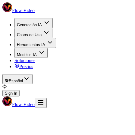
Flow Video
Generación IA
Casos de Uso
Herramientas IA
Modelos IA
Soluciones
Precios
Español
Sign In
Flow Video