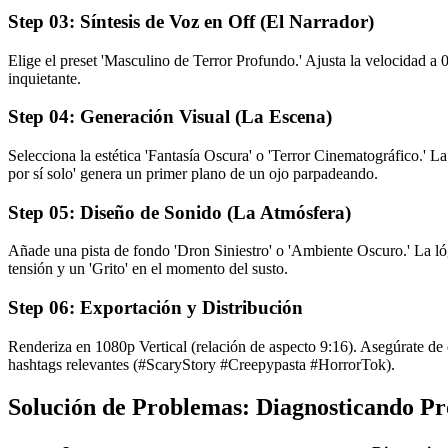
Step
03
:
Síntesis de Voz en Off (El Narrador)
Elige el preset 'Masculino de Terror Profundo.' Ajusta la velocidad a
inquietante.
Step
04
:
Generación Visual (La Escena)
Selecciona la estética 'Fantasía Oscura' o 'Terror Cinematográfico.' La
por sí solo' genera un primer plano de un ojo parpadeando.
Step
05
:
Diseño de Sonido (La Atmósfera)
Añade una pista de fondo 'Dron Siniestro' o 'Ambiente Oscuro.' La ló
tensión y un 'Grito' en el momento del susto.
Step
06
:
Exportación y Distribución
Renderiza en 1080p Vertical (relación de aspecto 9:16). Asegúrate de 
hashtags relevantes (#ScaryStory #Creepypasta #HorrorTok).
Solución de Problemas: Diagnosticando P