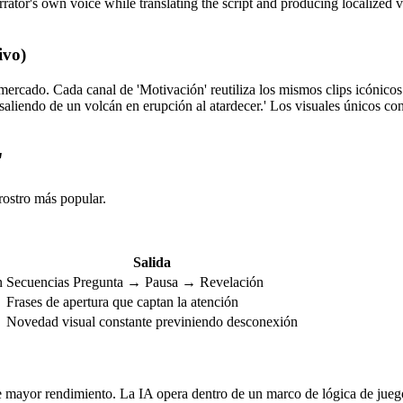
rrator's own voice while translating the script and producing localized 
ivo)
mercado. Cada canal de 'Motivación' reutiliza los mismos clips icónicos
ta saliendo de un volcán en erupción al atardecer.' Los visuales únicos
'
ostro más popular.
Salida
n
Secuencias Pregunta → Pausa → Revelación
Frases de apertura que captan la atención
Novedad visual constante previniendo desconexión
de mayor rendimiento. La IA opera dentro de un marco de lógica de jueg