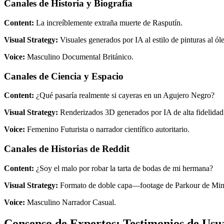
Canales de Historia y Biografía
Content:
La increíblemente extraña muerte de Rasputín.
Visual Strategy:
Visuales generados por IA al estilo de pinturas al ól
Voice:
Masculino Documental Británico.
Canales de Ciencia y Espacio
Content:
¿Qué pasaría realmente si cayeras en un Agujero Negro?
Visual Strategy:
Renderizados 3D generados por IA de alta fidelida
Voice:
Femenino Futurista o narrador científico autoritario.
Canales de Historias de Reddit
Content:
¿Soy el malo por robar la tarta de bodas de mi hermana?
Visual Strategy:
Formato de doble capa—footage de Parkour de Minecr
Voice:
Masculino Narrador Casual.
Consenso de Expertos: Testimonios de Usu