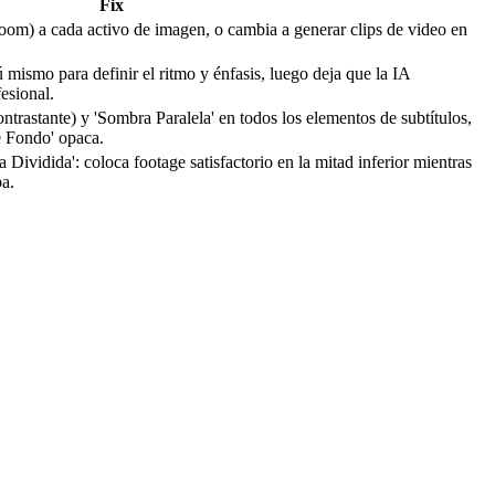
Fix
oom) a cada activo de imagen, o cambia a generar clips de video en
 mismo para definir el ritmo y énfasis, luego deja que la IA
esional.
ontrastante) y 'Sombra Paralela' en todos los elementos de subtítulos,
e Fondo' opaca.
 Dividida': coloca footage satisfactorio en la mitad inferior mientras
ba.