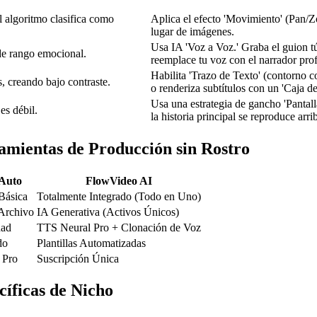
l algoritmo clasifica como
Aplica el efecto 'Movimiento' (Pan/Z
lugar de imágenes.
Usa IA 'Voz a Voz.' Graba el guion tú
de rango emocional.
reemplace tu voz con el narrador prof
Habilita 'Trazo de Texto' (contorno c
 creando bajo contraste.
o renderiza subtítulos con un 'Caja d
Usa una estrategia de gancho 'Pantalla
es débil.
la historia principal se reproduce arri
amientas de Producción sin Rostro
Auto
FlowVideo AI
Básica
Totalmente Integrado (Todo en Uno)
 Archivo
IA Generativa (Activos Únicos)
dad
TTS Neural Pro + Clonación de Voz
do
Plantillas Automatizadas
 Pro
Suscripción Única
cíficas de Nicho