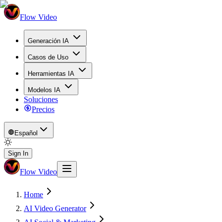
Flow Video
Generación IA
Casos de Uso
Herramientas IA
Modelos IA
Soluciones
Precios
Español
Sign In
Flow Video
Home
AI Video Generator