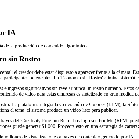
or IA
ía de la producción de contenido algorítmico
ro sin Rostro
tal: el creador debe estar dispuesto a aparecer frente a la cámara. Es
articipantes potenciales. La 'Economía sin Rostro' elimina sistemátic
e ingresos significativos sin revelar nunca un rostro humano. Estos canal
 contenido de video para estas empresas es sintetizado en gran medida por 
stro. La plataforma integra la Generación de Guiones (LLM), la Síntes
ona el tema; el sistema produce un video listo para publicar.
 través del 'Creativity Program Beta'. Los Ingresos Por Mil (RPM) pued
ciones puede generar $1,000. Proyecta esto en una estrategia de cartera:
millones de visualizaciones a través de contenido generado por IA.