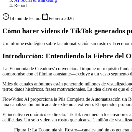
AI Social & Marketing
Report
14 min de lectura
Febrero 2026
Cómo hacer videos de TikTok generados p
Un informe estratégico sobre la automatización sin rostro y la econom
Introducción: Entendiendo la Fiebre del O
La 'Economía de Creadores' convencional impone un requisito fundamen
compromiso con el filming constante—excluye a un vasto segmento de p
Miles de canales anónimos están generando millones de visualizaciones 
terror, datos históricos, frases motivacionales. La idea clave es que el
FlowVideo AI proporciona la Pila Completa de Automatización sin Ro
una canalización unificada de extremo a extremo. El operador proporci
El incentivo económico es directo. TikTok remunera a los creadores a
calificadas. Un solo video sin rostro que alcanza 1 millón de visualiza
Figura 1: La Economía sin Rostro—canales anónimos generando 