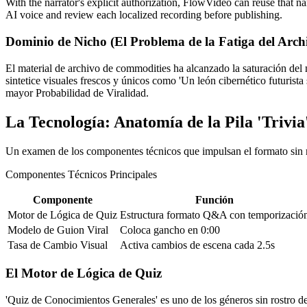
With the narrator's explicit authorization, FlowVideo can reuse that na
AI voice and review each localized recording before publishing.
Dominio de Nicho (El Problema de la Fatiga del Arch
El material de archivo de commodities ha alcanzado la saturación del 
sintetice visuales frescos y únicos como 'Un león cibernético futuris
mayor Probabilidad de Viralidad.
La Tecnología: Anatomía de la Pila 'Trivia
Un examen de los componentes técnicos que impulsan el formato sin r
Componentes Técnicos Principales
Componente
Función
Motor de Lógica de Quiz
Estructura formato Q&A con temporizació
Modelo de Guion Viral
Coloca gancho en 0:00
Tasa de Cambio Visual
Activa cambios de escena cada 2.5s
El Motor de Lógica de Quiz
'Quiz de Conocimientos Generales' es uno de los géneros sin rostro 