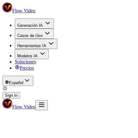
Flow Video
Generación IA
Casos de Uso
Herramientas IA
Modelos IA
Soluciones
Precios
Español
Sign In
Flow Video