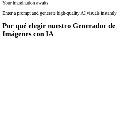
Your imagination awaits
Enter a prompt and generate high-quality AI visuals instantly.
Por qué elegir nuestro Generador de
Imágenes con IA
Genera imágenes en menos de 5 segundos
Procesamiento paralelo para creación por lotes
Capacidades de vista previa en tiempo real